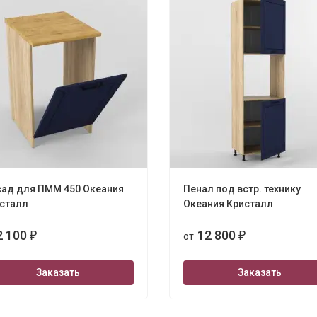
ад для ПММ 450 Океания
Пенал под встр. технику
сталл
Океания Кристалл
2 100
12 800
₽
от
₽
Заказать
Заказать