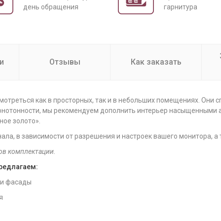
день обращения
гарнитура
и
Отзывы
Как заказать
смотреться как в просторных, так и в небольших помещениях. Они 
монотонности, мы рекомендуем дополнить интерьер насыщенными
ное золото».
нала, в зависимости от разрешения и настроек вашего монитора, а
ов комплектации.
предлагаем:
 и фасады
я