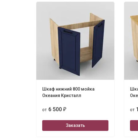
Шкаф нижний 800 мойка
Шка
Океания Кристалл
Оке
6 500
от
₽
от
Заказать