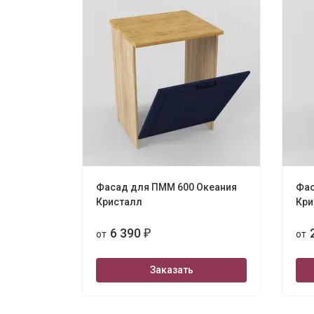
Фасад для ПММ 600 Океания
Фас
Кристалл
Кри
6 390
от
₽
от
Заказать