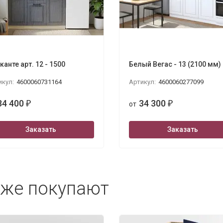
канте арт. 12 - 1500
Белый Вегас - 13 (2100 мм)
икул:
4600060731164
Артикул:
4600060277099
34 400
34 300
₽
от
₽
Заказать
Заказать
кже покупают