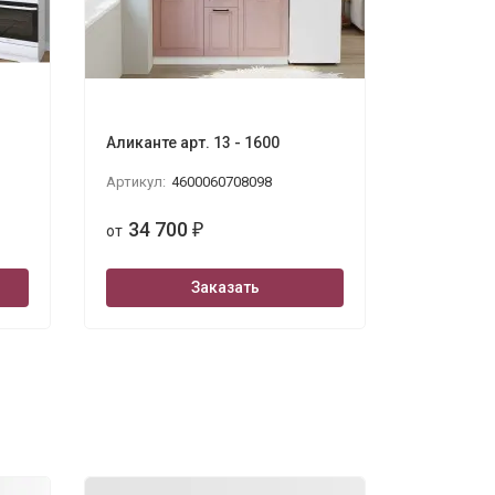
Аликанте арт. 13 - 1600
Аликанте 
Артикул:
4600060708098
Артикул:
4
34 700
34 7
от
₽
от
Заказать