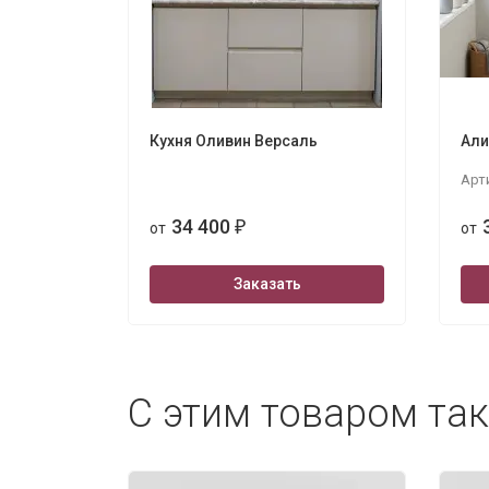
Кухня Оливин Версаль
Али
Арт
34 400
от
₽
от
Заказать
С этим товаром та