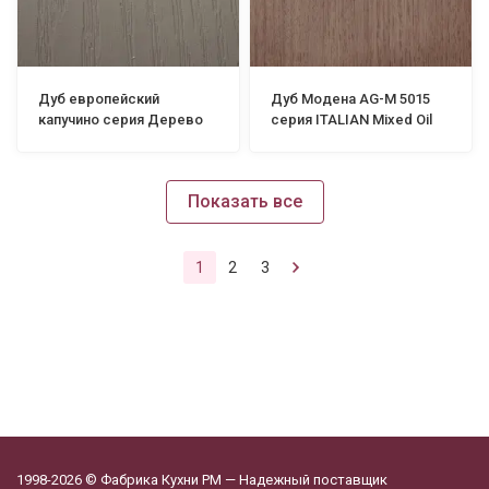
Дуб европейский
Дуб Модена AG-М 5015
капучино серия Дерево
серия ITALIAN Mixed Oil
Показать все
1
2
3
1998-2026 © Фабрика Кухни РМ — Надежный поставщик