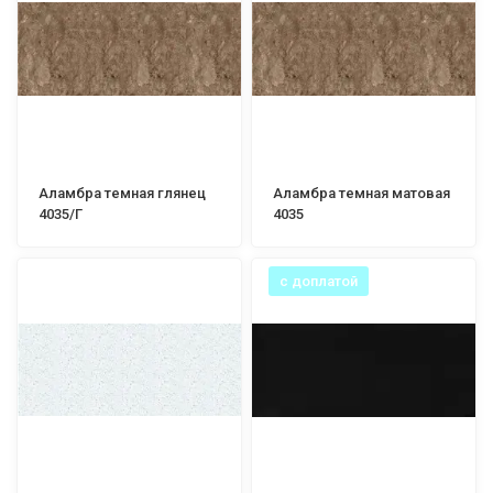
Аламбра темная глянец
Аламбра темная матовая
4035/Г
4035
с доплатой