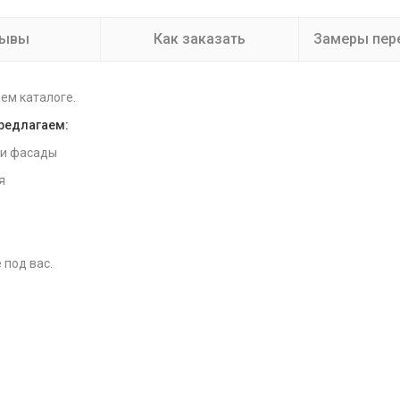
зывы
Как заказать
Замеры пер
ем каталоге.
предлагаем:
 и фасады
я
 под вас.