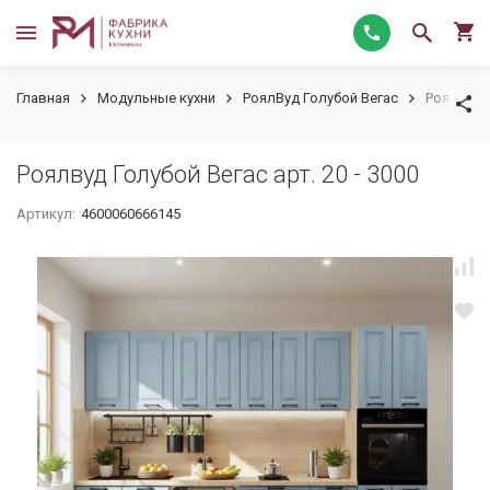
Главная
Модульные кухни
РоялВуд Голубой Вегас
Роялвуд Г
Роялвуд Голубой Вегас арт. 20 - 3000
Артикул:
4600060666145