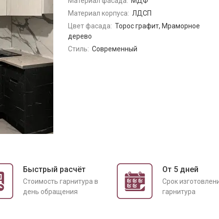
Материал фасада:
МДФ
Материал корпуса:
ЛДСП
Цвет фасада:
Торос графит, Мраморное
дерево
Стиль:
Современный
Быстрый расчёт
От 5 дней
Cтоимость гарнитура в
Срок изготовлен
день обращения
гарнитура