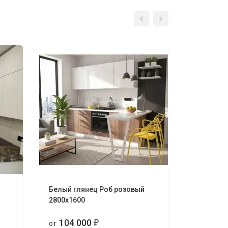
Белый глянец Роб розовый
Кухня Тал
2800х1600
104 
от
104 000
от
₽