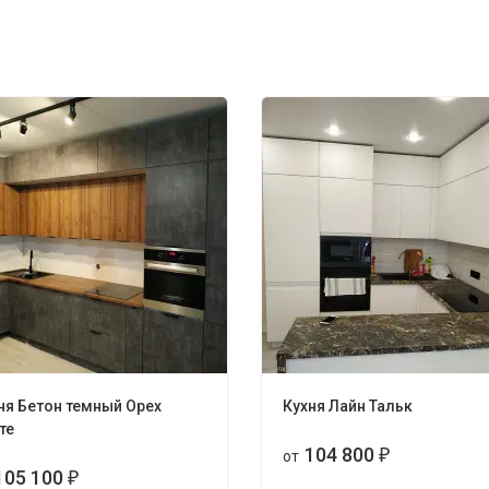
ня Бетон темный Орех
Кухня Лайн Тальк
те
104 800
от
₽
105 100
₽