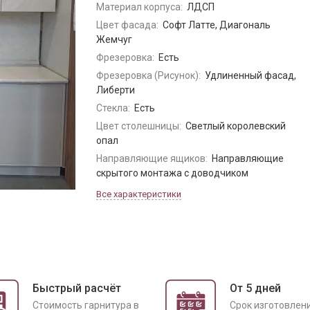
Материал корпуса:
ЛДСП
Цвет фасада:
Софт Латте, Диагональ
Жемчуг
Фрезеровка:
Есть
Фрезеровка (Рисунок):
Удлиненный фасад,
Либерти
Стекла:
Есть
Цвет столешницы:
Светлый королевский
опал
Направляющие ящиков:
Направляющие
скрытого монтажа с доводчиком
Все характеристики
Быстрый расчёт
От 5 дней
Cтоимость гарнитура в
Срок изготовлен