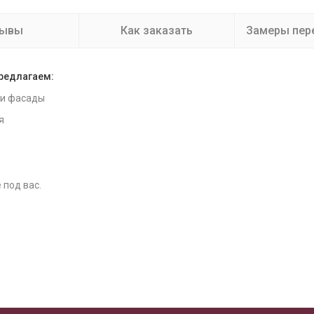
зывы
Как заказать
Замеры пер
предлагаем:
 и фасады
я
 под вас.