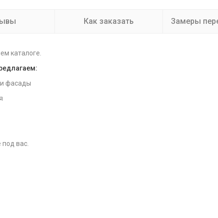
зывы
Как заказать
Замеры пер
ем каталоге.
предлагаем:
 и фасады
я
 под вас.