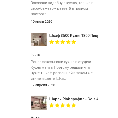
Заказали подобную кухню, только в
серо-бежевом цвете. Я в полном
восторге
10 июля 2026
Шкаф 3500 Кухня 1800 Пикрит
Гость
Ранее заказывали кухню в студию.
Кухня мечта. Поэтому решили что
нужен шкаф распашной в таком же
стиле и цвете. Шкаф
собрали,инструкция
17 апреля 2026
понятна.Доставлен был в
срок.Спасибо за вместительный
Шарли Pink профиль Gola 4000
шкаф.