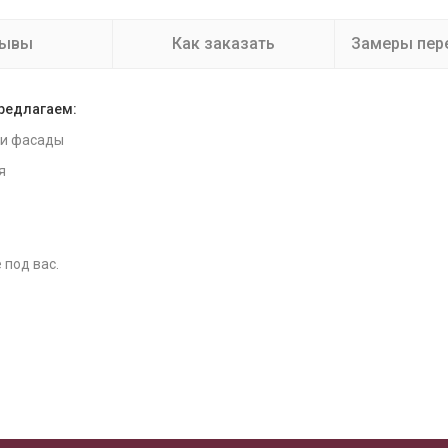
зывы
Как заказать
Замеры пер
предлагаем:
 и фасады
я
 под вас.